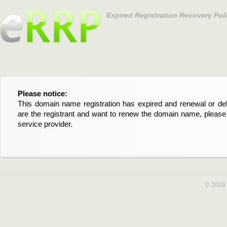
Expired Registration Recovery Pol
Please notice:
Bitte beachten Sie:
This domain name registration has expired and renewal or dele
Diese Domainregistrierung ist abgelaufen und die Verläng
are the registrant and want to renew the domain name, please 
Domain stehen an. Wenn Sie der Registrant sind und di
service provider.
verlängern möchten, kontaktieren Sie bitte Ihren Service-Provid
© 2026