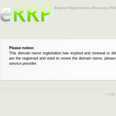
Expired Registration Recovery Pol
Please notice:
Bitte beachten Sie:
This domain name registration has expired and renewal or dele
Diese Domainregistrierung ist abgelaufen und die Verläng
are the registrant and want to renew the domain name, please 
Domain stehen an. Wenn Sie der Registrant sind und di
service provider.
verlängern möchten, kontaktieren Sie bitte Ihren Service-Provid
© 2026