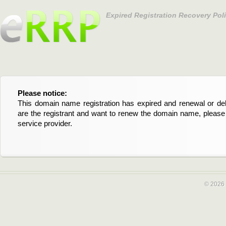
Expired Registration Recovery Pol
Please notice:
Bitte beachten Sie:
This domain name registration has expired and renewal or dele
Diese Domainregistrierung ist abgelaufen und die Verläng
are the registrant and want to renew the domain name, please 
Domain stehen an. Wenn Sie der Registrant sind und di
service provider.
verlängern möchten, kontaktieren Sie bitte Ihren Service-Provid
© 2026